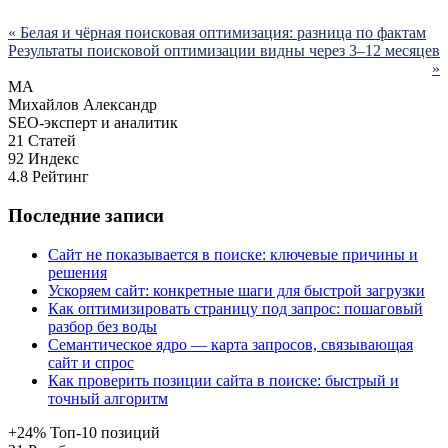
« Белая и чёрная поисковая оптимизация: разница по фактам
Результаты поисковой оптимизации видны через 3–12 месяцев
»
МА
Михайлов Александр
SEO-эксперт и аналитик
21
Статей
92
Индекс
4.8
Рейтинг
Последние записи
Сайт не показывается в поиске: ключевые причины и
решения
Ускоряем сайт: конкретные шаги для быстрой загрузки
Как оптимизировать страницу под запрос: пошаговый
разбор без воды
Семантическое ядро — карта запросов, связывающая
сайт и спрос
Как проверить позиции сайта в поиске: быстрый и
точный алгоритм
+24%
Топ-10 позиций