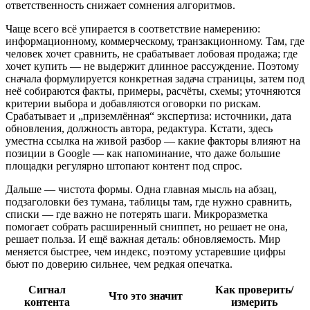
ответственность снижает сомнения алгоритмов.
Чаще всего всё упирается в соответствие намерению:
информационному, коммерческому, транзакционному. Там, где
человек хочет сравнить, не срабатывает лобовая продажа; где
хочет купить — не выдержит длинное рассуждение. Поэтому
сначала формулируется конкретная задача страницы, затем под
неё собираются факты, примеры, расчёты, схемы; уточняются
критерии выбора и добавляются оговорки по рискам.
Срабатывает и „приземлённая“ экспертиза: источники, дата
обновления, должность автора, редактура. Кстати, здесь
уместна ссылка на живой разбор — какие факторы влияют на
позиции в Google — как напоминание, что даже большие
площадки регулярно штопают контент под спрос.
Дальше — чистота формы. Одна главная мысль на абзац,
подзаголовки без тумана, таблицы там, где нужно сравнить,
списки — где важно не потерять шаги. Микроразметка
помогает собрать расширенный сниппет, но решает не она,
решает польза. И ещё важная деталь: обновляемость. Мир
меняется быстрее, чем индекс, поэтому устаревшие цифры
бьют по доверию сильнее, чем редкая опечатка.
Сигнал
Как проверить/
Что это значит
контента
измерить