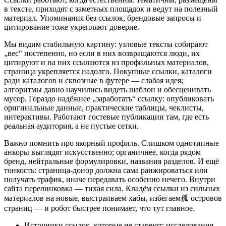
в тексте, приходят с заметных площадок и ведут на полезный
материал. Упоминания без ссылок, брендовые запросы и
цитирование тоже укрепляют доверие.
Мы видим стабильную картину: узловые тексты собирают
„вес“ постепенно, но если в них возвращаются люди, их
цитируют и на них ссылаются из профильных материалов,
страница укрепляется надолго. Покупные ссылки, каталоги
ради каталогов и сквозные в футере — слабая идея;
алгоритмы давно научились видеть шаблон и обесценивать
мусор. Гораздо надёжнее „заработать“ ссылку: опубликовать
оригинальные данные, практические таблицы, чеклисты,
интерактивы. Работают гостевые публикации там, где есть
реальная аудитория, а не пустые сетки.
Важно помнить про якорный профиль. Слишком однотипные
анкоры выглядят искусственно; органичнее, когда рядом
бренд, нейтральные формулировки, названия разделов. И ещё
тонкость: страница‑донор должна сама ранжироваться или
получать трафик, иначе передавать особенно нечего. Внутри
сайта перелинковка — тихая сила. Кладём ссылки из сильных
материалов на новые, выстраиваем хабы, избегаем孤 островов
страниц — и робот быстрее понимает, что тут главное.
Источники ссылок, которые не стареют: исследования,