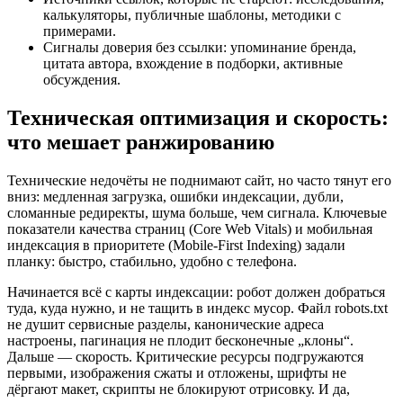
калькуляторы, публичные шаблоны, методики с
примерами.
Сигналы доверия без ссылки: упоминание бренда,
цитата автора, вхождение в подборки, активные
обсуждения.
Техническая оптимизация и скорость:
что мешает ранжированию
Технические недочёты не поднимают сайт, но часто тянут его
вниз: медленная загрузка, ошибки индексации, дубли,
сломанные редиректы, шума больше, чем сигнала. Ключевые
показатели качества страниц (Core Web Vitals) и мобильная
индексация в приоритете (Mobile-First Indexing) задали
планку: быстро, стабильно, удобно с телефона.
Начинается всё с карты индексации: робот должен добраться
туда, куда нужно, и не тащить в индекс мусор. Файл robots.txt
не душит сервисные разделы, канонические адреса
настроены, пагинация не плодит бесконечные „клоны“.
Дальше — скорость. Критические ресурсы подгружаются
первыми, изображения сжаты и отложены, шрифты не
дёргают макет, скрипты не блокируют отрисовку. И да,