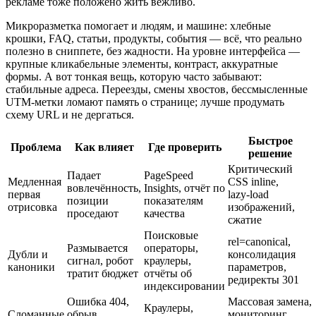
рекламе тоже положено жить вежливо.
Микроразметка помогает и людям, и машине: хлебные
крошки, FAQ, статьи, продукты, события — всё, что реально
полезно в сниппете, без жадности. На уровне интерфейса —
крупные кликабельные элементы, контраст, аккуратные
формы. А вот тонкая вещь, которую часто забывают:
стабильные адреса. Переезды, смены хвостов, бессмысленные
UTM‑метки ломают память о странице; лучше продумать
схему URL и не дергаться.
Быстрое
Проблема
Как влияет
Где проверить
решение
Критический
Падает
PageSpeed
Медленная
CSS inline,
вовлечённость,
Insights, отчёт по
первая
lazy‑load
позиции
показателям
отрисовка
изображений,
проседают
качества
сжатие
Поисковые
rel=canonical,
Размывается
операторы,
Дубли и
консолидация
сигнал, робот
краулеры,
каноники
параметров,
тратит бюджет
отчёты об
редиректы 301
индексировании
Ошибка 404,
Массовая замена,
Краулеры,
Сломанные
обрыв
мониторинг,