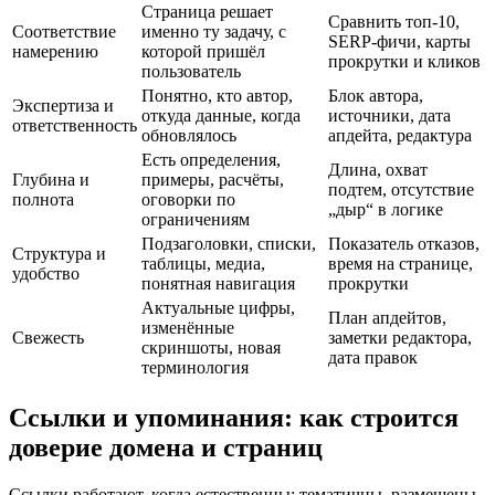
Страница решает
Сравнить топ-10,
Соответствие
именно ту задачу, с
SERP‑фичи, карты
намерению
которой пришёл
прокрутки и кликов
пользователь
Понятно, кто автор,
Блок автора,
Экспертиза и
откуда данные, когда
источники, дата
ответственность
обновлялось
апдейта, редактура
Есть определения,
Длина, охват
Глубина и
примеры, расчёты,
подтем, отсутствие
полнота
оговорки по
„дыр“ в логике
ограничениям
Подзаголовки, списки,
Показатель отказов,
Структура и
таблицы, медиа,
время на странице,
удобство
понятная навигация
прокрутки
Актуальные цифры,
План апдейтов,
изменённые
Свежесть
заметки редактора,
скриншоты, новая
дата правок
терминология
Ссылки и упоминания: как строится
доверие домена и страниц
Ссылки работают, когда естественны: тематичны, размещены