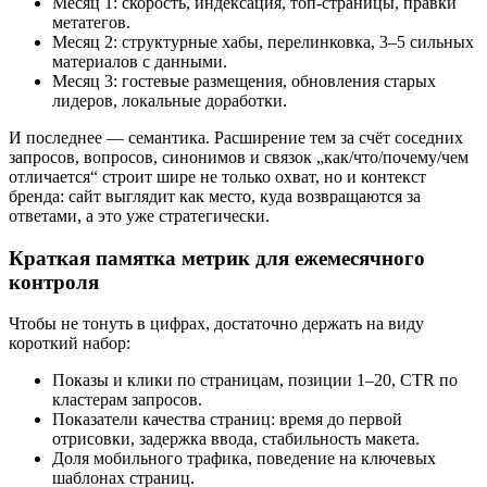
Месяц 1: скорость, индексация, топ‑страницы, правки
метатегов.
Месяц 2: структурные хабы, перелинковка, 3–5 сильных
материалов с данными.
Месяц 3: гостевые размещения, обновления старых
лидеров, локальные доработки.
И последнее — семантика. Расширение тем за счёт соседних
запросов, вопросов, синонимов и связок „как/что/почему/чем
отличается“ строит шире не только охват, но и контекст
бренда: сайт выглядит как место, куда возвращаются за
ответами, а это уже стратегически.
Краткая памятка метрик для ежемесячного
контроля
Чтобы не тонуть в цифрах, достаточно держать на виду
короткий набор:
Показы и клики по страницам, позиции 1–20, CTR по
кластерам запросов.
Показатели качества страниц: время до первой
отрисовки, задержка ввода, стабильность макета.
Доля мобильного трафика, поведение на ключевых
шаблонах страниц.