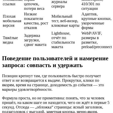
журналы
ссылки
цепочек,
410/301 по
сервера
потери веса
ситуации
Низкие
Адаптив,
Плохая
Мобильный
показатели
крупные кнопки,
мобильная
тест, веб‑визор,
качества, рост
укороченные
версия
кликовые карты
отказов
формы
Lighthouse,
WebP/AVIF,
Задержка
Тяжёлые
отчёт по
размеры в
загрузки,
медиа
стабильности
разметке,
сдвиг макета
макета
preload/preconnect
Поведение пользователей и намерение
запроса: совпасть и удержать
Позиции крепнут там, где пользователь быстро получает
ответ и не возвращается к выдаче. Прокрутки, клики по
якорям, время на странице, доходимость до события — это
маркеры удовлетворённости.
Формула проста, но не примитивна: понять, что за человек
пришёл, на каком шаге он находится, чего он ждёт в первые 5
секунд. Отсюда — „обложка“ страницы: ясный заголовок,
подзаголовок с выгодой, заметная кнопка, меню‑якоря,