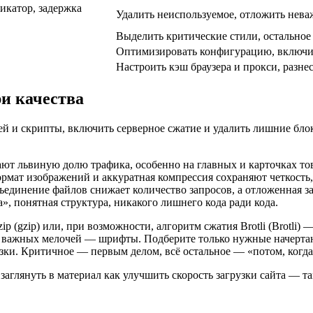
икатор, задержка
Удалить неиспользуемое, отложить нева
Выделить критические стили, остальное
Оптимизировать конфигурацию, включить
Настроить кэш браузера и прокси, разне
ри качества
й и скрипты, включить серверное сжатие и удалить лишние бло
ют львиную долю трафика, особенно на главных и карточках то
рмат изображений и аккуратная компрессия сохраняют четкость,
единение файлов снижает количество запросов, а отложенная за
, понятная структура, никакого лишнего кода ради кода.
 (gzip) или, при возможности, алгоритм сжатия Brotli (Brotli) 
о важных мелочей — шрифты. Подберите только нужные начертан
узки. Критичное — первым делом, всё остальное — «потом, когда
заглянуть в материал как улучшить скорость загрузки сайта — 