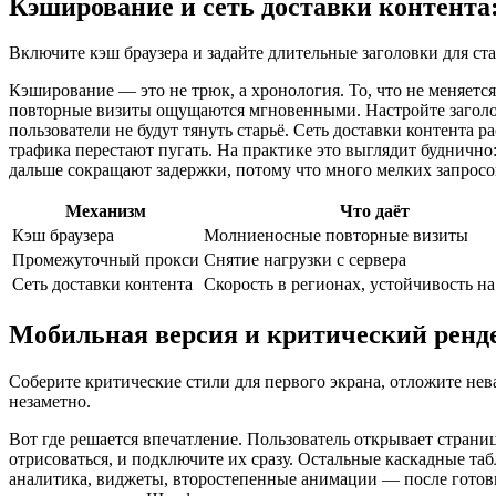
Кэширование и сеть доставки контента
Включите кэш браузера и задайте длительные заголовки для ста
Кэширование — это не трюк, а хронология. То, что не меняетс
повторные визиты ощущаются мгновенными. Настройте заголовки
пользователи не будут тянуть старьё. Сеть доставки контента р
трафика перестают пугать. На практике это выглядит буднично
дальше сокращают задержки, потому что много мелких запросов
Механизм
Что даёт
Кэш браузера
Молниеносные повторные визиты
Промежуточный прокси
Снятие нагрузки с сервера
Сеть доставки контента
Скорость в регионах, устойчивость на
Мобильная версия и критический ренде
Соберите критические стили для первого экрана, отложите не
незаметно.
Вот где решается впечатление. Пользователь открывает страни
отрисоваться, и подключите их сразу. Остальные каскадные таб
аналитика, виджеты, второстепенные анимации — после готовн