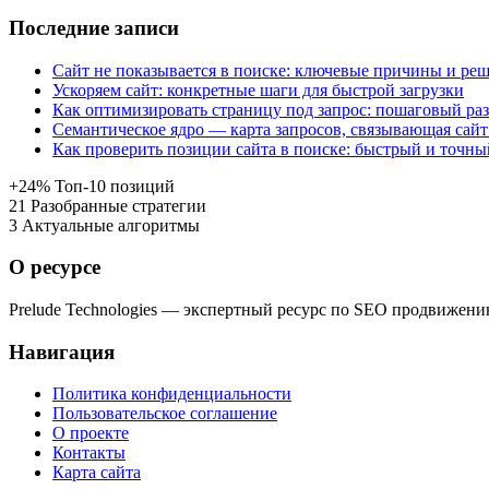
Последние записи
Сайт не показывается в поиске: ключевые причины и ре
Ускоряем сайт: конкретные шаги для быстрой загрузки
Как оптимизировать страницу под запрос: пошаговый раз
Семантическое ядро — карта запросов, связывающая сайт
Как проверить позиции сайта в поиске: быстрый и точны
+24%
Топ-10 позиций
21
Разобранные стратегии
3
Актуальные алгоритмы
О ресурсе
Prelude Technologies — экспертный ресурс по SEO продвижени
Навигация
Политика конфиденциальности
Пользовательское соглашение
О проекте
Контакты
Карта сайта