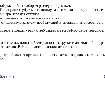
зображений с подбором размеров под макет.
 и скрипты, убрать неиспользуемое, отложить второстепенное.
ш браузера для статики.
 запрашиваются всеми пользователями.
ь отложенную загрузку изображений и упорядочить очередность 
проверьте конфигурацию веб‑сервера, географию узлов, версию п
го контента, понятной очередности загрузки и адекватной инф
льзователю. Всё остальное — детали исполнения.
ые победы», закрепите кэш и сеть, затем настраивайте тонкие м
но.
 без воды