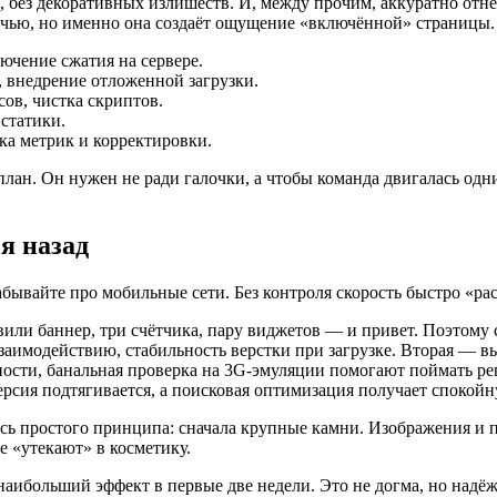
ез декоративных излишеств. И, между прочим, аккуратно отнеси
лочью, но именно она создаёт ощущение «включённой» страницы.
лючение сжатия на сервере.
, внедрение отложенной загрузки.
ов, чистка скриптов.
 статики.
ка метрик и корректировки.
ан. Он нужен не ради галочки, а чтобы команда двигалась одним
я назад
ывайте про мобильные сети. Без контроля скорость быстро «рас
авили баннер, три счётчика, пару виджетов — и привет. Поэтому
к взаимодействию, стабильность верстки при загрузке. Вторая —
ности, банальная проверка на 3G‑эмуляции помогают поймать регр
ерсия подтягивается, а поисковая оптимизация получает спокойн
тесь простого принципа: сначала крупные камни. Изображения и 
не «утекают» в косметику.
ибольший эффект в первые две недели. Это не догма, но надёжн