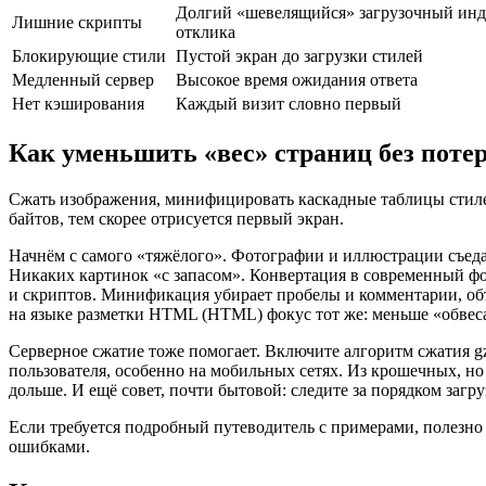
Долгий «шевелящийся» загрузочный инд
Лишние скрипты
отклика
Блокирующие стили
Пустой экран до загрузки стилей
Медленный сервер
Высокое время ожидания ответа
Нет кэширования
Каждый визит словно первый
Как уменьшить «вес» страниц без поте
Сжать изображения, минифицировать каскадные таблицы стиле
байтов, тем скорее отрисуется первый экран.
Начнём с самого «тяжёлого». Фотографии и иллюстрации съеда
Никаких картинок «с запасом». Конвертация в современный фо
и скриптов. Минификация убирает пробелы и комментарии, объ
на языке разметки HTML (HTML) фокус тот же: меньше «обвеса»
Серверное сжатие тоже помогает. Включите алгоритм сжатия gzip
пользователя, особенно на мобильных сетях. Из крошечных, н
дольше. И ещё совет, почти бытовой: следите за порядком загр
Если требуется подробный путеводитель с примерами, полезно 
ошибками.