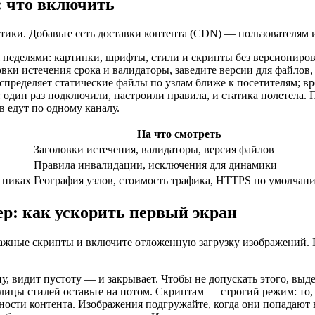
: что включить
тики. Добавьте сеть доставки контента (CDN) — пользователям из
я неделями: картинки, шрифты, стили и скрипты без версиониро
 истечения срока и валидаторы, заведите версии для файлов, к
аспределяет статические файлы по узлам ближе к посетителям; вр
: один раз подключили, настроили правила, и статика полетела
 едут по одному каналу.
На что смотреть
Заголовки истечения, валидаторы, версия файлов
Правила инвалидации, исключения для динамики
 пиках
География узлов, стоимость трафика, HTTPS по умолчан
р: как ускорить первый экран
важные скрипты и включите отложенную загрузку изображений. П
цу, видит пустоту — и закрывает. Чтобы не допускать этого, вы
лицы стилей оставьте на потом. Скриптам — строгий режим: то, 
ости контента. Изображения подгружайте, когда они попадают в