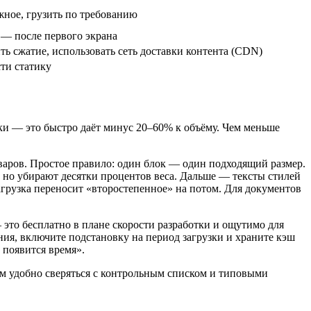
жное, грузить по требованию
 — после первого экрана
 сжатие, использовать сеть доставки контента (CDN)
сти статику
ки — это быстро даёт минус 20–60% к объёму. Чем меньше
варов. Простое правило: один блок — один подходящий размер.
 но убирают десятки процентов веса. Дальше — тексты стилей
грузка переносит «второстепенное» на потом. Для документов
— это бесплатно в плане скорости разработки и ощутимо для
ия, включите подстановку на период загрузки и храните кэш
 появится время».
там удобно сверяться с контрольным списком и типовыми