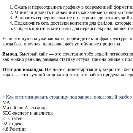
Сжать и пересохранить графику в современный формат и
Минифицировать и объединить каскадные таблицы стилей
Включить серверное сжатие и настроить долгоживущий кэ
Подключить сеть доставки контента для файлов, которые
Собрать критические стили для первого экрана, включит
Если эти пункты уже закрыты, переходите к инфраструктуре: 
когда база прочная, шлифовка даёт устойчивые проценты.
Вывод.
Быстрый сайт — это сочетание трёх вещей: легковесно
как можно раньше, раздаём статику оттуда, где она ближе к по
Итог для команды.
Начните с инвентаризации, закройте «быстр
ждать — это лучший индикатор того, что работа проделана вер
« Как оптимизировать страницу под запрос: пошаговый разбор
МА
Михайлов Александр
SEO-эксперт и аналитик
21
Статей
92
Индекс
4.8
Рейтинг