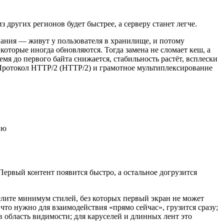
 других регионов будет быстрее, а серверу станет легче.
вания — живут у пользователя в хранилище, и потому
оторые иногда обновляются. Тогда замена не сломает кеш, а
емя до первого байта снижается, стабильность растёт, всплески
. Протокол HTTP/2 (HTTP/2) и грамотное мультиплексирование
ию
ервый контент появится быстро, а остальное догрузится
делите минимум стилей, без которых первый экран не может
что нужно для взаимодействия «прямо сейчас», грузится сразу;
 область видимости; для каруселей и длинных лент это