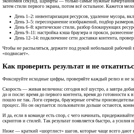
экономия секунд. Шрифты — только самые нужные начертания, б
затем стили первого экрана, потом всё остальное. Кажется ме
День 1–2: инвентаризация ресурсов, удаление мусора, вк
День 3–5: пересохранение изображений, подбор размеров
День 6–8: критические стили, разбор блокирующих ресурс
День 9–11: настройка кэша браузера и прокси, разнесение
День 12–14: подключение сети доставки контента, провер
Чтобы не распыляться, держите под рукой небольшой рабочий пл
«подвисает».
Как проверить результат и не откатитьс
Фиксируйте исходные цифры, проверяйте каждый релиз и не заб
Скорость — живая величина: сегодня всё шустро, а завтра доб
до и после: время до первого контента, время до готовности 
пошло не так. Логи сервера, браузерные отчёты производитель
процесс. Но он окупается: пользователи дольше остаются, конв
И да, если в команде есть спор, с чего начинать, придерживай
скриптов и стилей. Так результат появляется быстро, а усилия 
Ниже — краткий «шортлист» шагов, которые чаще всего дают на